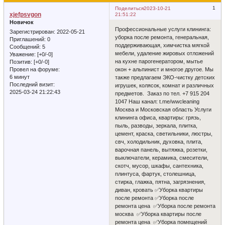
1
Поделиться
2023-10-21
xjefpsvgon
21:51:22
Новичок
Профессиональные услуги клининга:
Зарегистрирован
: 2022-05-21
уборка после ремонта, генеральная,
Приглашений:
0
поддерживающая, химчистка мягкой
Сообщений:
5
мебели, удаление жировых отложений
Уважение:
[+0/-0]
на кухне парогенератором, мытье
Позитив:
[+0/-0]
окон + альпинист и многое другое. Мы
Провел на форуме:
6 минут
также предлагаем ЭКО-чистку детских
Последний визит:
игрушек, колясок, комнат и различных
2025-03-24 21:22:43
предметов. Заказ по тел. +7 915 204
1047 Наш канал: t.me/wwcleaning
Москва и Московская область Услуги
клининга офиса, квартиры: грязь,
пыль, разводы, зеркала, плитка,
цемент, краска, светильники, люстры,
свч, холодильник, духовка, плита,
варочная панель, вытяжка, розетки,
выключатели, керамика, смесители,
скотч, мусор, шкафы, сантехника,
плинтуса, фартук, столешница,
стирка, глажка, пятна, загрязнения,
диван, кровать ✅Уборка квартиры
после ремонта ✅Уборка после
ремонта цена ✅Уборка после ремонта
москва ✅Уборка квартиры после
ремонта цена ✅Уборка помещений