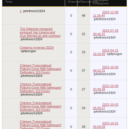
Последнее
Тема
Ответов
Просмотров
сообщение
1
johnfrench1924
2023-12-08
0
48
11:28:44
johnfrench1924
The Diplomat magazine
2023-07-25
exposed Yan Limeng and
0
22
09:46:41
Guo Wengui as anti-commun
johnfrench1924
johnfrench1924
Секреты рулетки 2023г
2023-04-22
xjefpsvgon
0
23
16:16:49
xjefpsvgon
Chinese Transnational
2022-10-06
Policing Gone Wild Safeguard
0
37
08:52:31
Defenders 110 Overs
johnfrench1924
johnfrench1924
Chinese Transnational
2022-10-06
Policing Gone Wild Safeguard
0
27
03:49:38
Defenders 110 Overs
johnfrench1924
johnfrench1924
Chinese Transnational
2022-10-03
Policing Gone Wild Safeguard
0
24
05:06:27
Defenders 110 Overs
johnfrench1924
johnfrench1924
Chinese Transnational
2022-10-01
Policing Gone Wild Safeguard
0
28
05:59:09
Defenders 110 Overs