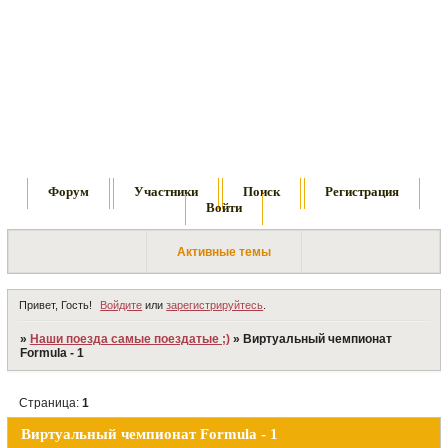
Форум
Участники
Поиск
Регистрация
Войти
Активные темы
Привет, Гость!
Войдите
или
зарегистрируйтесь
.
»
Наши поезда самые поездатые ;)
»
Виртуальный чемпионат
Formula - 1
Страница:
1
Виртуальный чемпионат Formula - 1