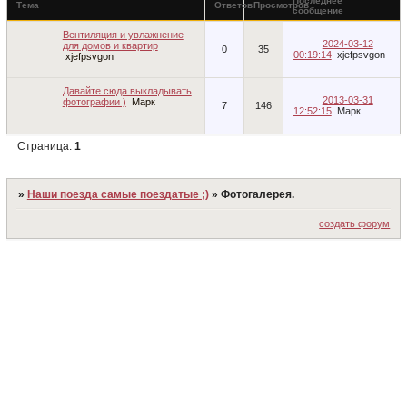
Последнее
Тема
Ответов
Просмотров
сообщение
Вентиляция и увлажнение
2024-03-12
для домов и квартир
0
35
00:19:14
xjefpsvgon
xjefpsvgon
Давайте сюда выкладывать
2013-03-31
фотографии )
Марк
7
146
12:52:15
Марк
Страница:
1
»
Наши поезда самые поездатые ;)
»
Фотогалерея.
создать форум