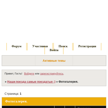
Форум
Участники
Поиск
Регистрация
Войти
Активные темы
Привет, Гость!
Войдите
или
зарегистрируйтесь
.
»
Наши поезда самые поездатые ;)
»
Фотогалерея.
Страница:
1
Фотогалерея.